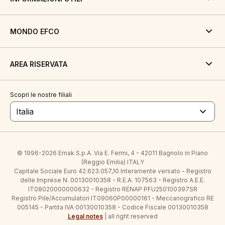
MONDO EFCO
AREA RISERVATA
Scopri le nostre filiali
Italia
© 1996-2026 Emak S.p.A. Via E. Fermi, 4 - 42011 Bagnolo in Piano
(Reggio Emilia) ITALY
Capitale Sociale Euro 42.623.057,10 Interamente versato - Registro
delle Imprese N. 00130010358 - R.E.A. 107563 - Registro A.E.E.
IT08020000000632 - Registro RENAP PFU250100397SR
Registro Pile/Accumulatori IT09060P00000161 - Meccanografico RE
005145 - Partita IVA 00130010358 - Codice Fiscale 00130010358
Legal notes
| all right reserved