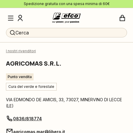
Spedizione gratuita con una spesa minima di 60€
Cerca
I nostri rivenditori
AGRICOMAS S.R.L.
Punto vendita
Cura del verde e forestale
VIA EDMONDO DE AMICIS, 33
,
73027
,
MINERVINO DI LECCE
(
LE
)
0836/818774
agricomas.mar@libero.it