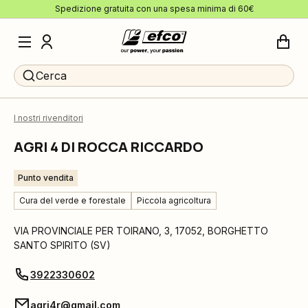
Spedizione gratuita con una spesa minima di 60€
Cerca
I nostri rivenditori
AGRI 4 DI ROCCA RICCARDO
Punto vendita
Cura del verde e forestale
Piccola agricoltura
VIA PROVINCIALE PER TOIRANO, 3
,
17052
,
BORGHETTO
SANTO SPIRITO
(
SV
)
3922330602
agri4r@gmail.com