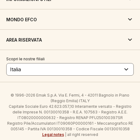
MONDO EFCO
AREA RISERVATA
Scopri le nostre filiali
Italia
© 1996-2026 Emak S.p.A. Via E. Fermi, 4 - 42011 Bagnolo in Piano
(Reggio Emilia) ITALY
Capitale Sociale Euro 42.623.057,10 Interamente versato - Registro
delle Imprese N. 00130010358 - R.E.A. 107563 - Registro A.E.E.
IT08020000000632 - Registro RENAP PFU250100397SR
Registro Pile/Accumulatori IT09060P00000161 - Meccanografico RE
005145 - Partita IVA 00130010358 - Codice Fiscale 00130010358
Legal notes
| all right reserved