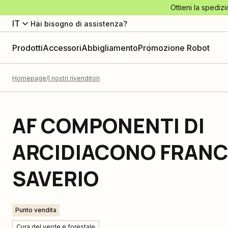
Ottieni la spedizi
IT
Hai bisogno di assistenza?
Prodotti
Accessori
Abbigliamento
Promozione Robot
Homepage
I nostri rivenditori
AF COMPONENTI DI
ARCIDIACONO FRAN
SAVERIO
Punto vendita
Cura del verde e forestale