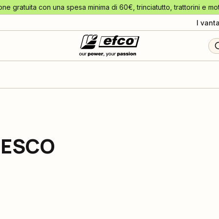
one gratuita con una spesa minima di 60€, trinciatutto, trattorini e mo
I vant
CESCO