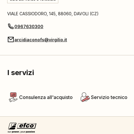
VIALE CASSIODORO, 145
,
88060
,
DAVOLI
(
CZ
)
0967630300
arcidiaconofs@virgilio.it
I servizi
Consulenza all'acquisto
Servizio tecnico