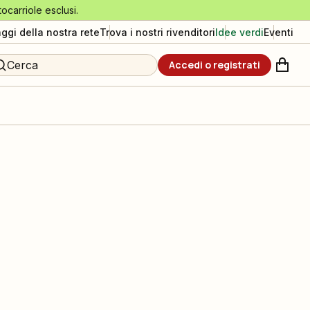
tocarriole esclusi.
aggi della nostra rete
Trova i nostri rivenditori
Idee verdi
Eventi
Cerca
Accedi o registrati