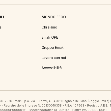
LI
MONDO EFCO
e
Chi siamo
Emak OPE
Gruppo Emak
Lavora con noi
Accessibilità
6-2026 Emak S.p.A. Via E. Fermi, 4 - 42011 Bagnolo in Piano (Reggio Emilia)
ato - Registro delle Imprese N. 00130010358 - R.E.A. 107563 - Registro A.
 IT09060P00000161 - Meccanografico RE 005145 - Partita IVA 00130010358 -