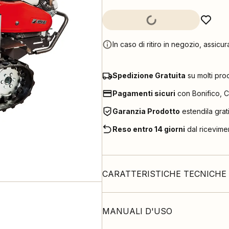
In caso di ritiro in negozio, assicur
Spedizione Gratuita
su molti pro
Pagamenti sicuri
con Bonifico, C
Garanzia Prodotto
estendila grat
Reso entro 14 giorni
dal ricevime
CARATTERISTICHE TECNICHE
MANUALI D'USO