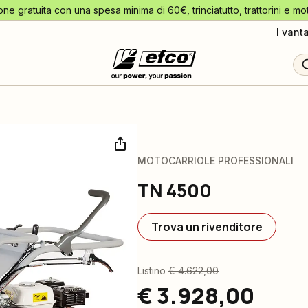
one gratuita con una spesa minima di 60€, trinciatutto, trattorini e mo
I vant
MOTOCARRIOLE PROFESSIONALI
TN 4500
Trova un rivenditore
Listino
€ 4.622,00
€ 3.928,00