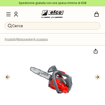
Spedizione gratuita con una spesa minima di 60€
Cerca
Prodotti
Motoseghe
A scoppio