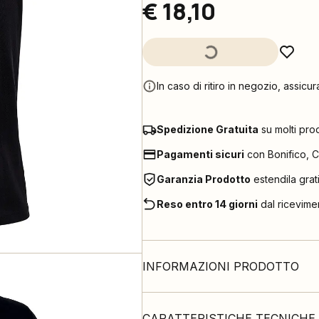
€ 18,10
In caso di ritiro in negozio, assicur
Spedizione Gratuita
su molti pro
Pagamenti sicuri
con Bonifico, C
Garanzia Prodotto
estendila grat
Reso entro 14 giorni
dal ricevime
INFORMAZIONI PRODOTTO
CARATTERISTICHE TECNICHE