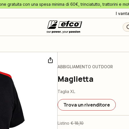
one gratuita con una spesa minima di 60€, trinciatutto, trattorini e mo
I vant
ABBIGLIAMENTO OUTDOOR
Maglietta
Taglia XL
Trova un rivenditore
Listino
€ 18,10