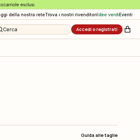
tocarriole esclusi.
aggi della nostra rete
Trova i nostri rivenditori
Idee verdi
Eventi
Cerca
Accedi o registrati
Guida alle taglie