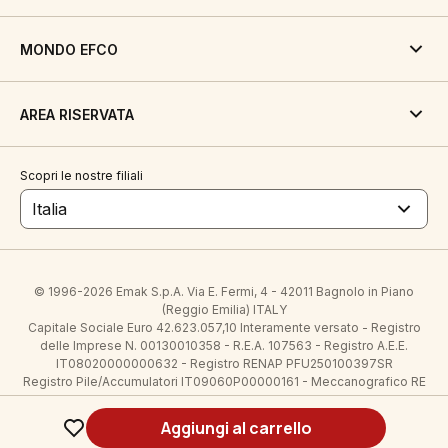
MONDO EFCO
AREA RISERVATA
Scopri le nostre filiali
Italia
© 1996-2026 Emak S.p.A. Via E. Fermi, 4 - 42011 Bagnolo in Piano
(Reggio Emilia) ITALY
Capitale Sociale Euro 42.623.057,10 Interamente versato - Registro
delle Imprese N. 00130010358 - R.E.A. 107563 - Registro A.E.E.
IT08020000000632 - Registro RENAP PFU250100397SR
Registro Pile/Accumulatori IT09060P00000161 - Meccanografico RE
005145 - Partita IVA 00130010358 - Codice Fiscale 00130010358
Legal notes
| all right reserved
Aggiungi al carrello