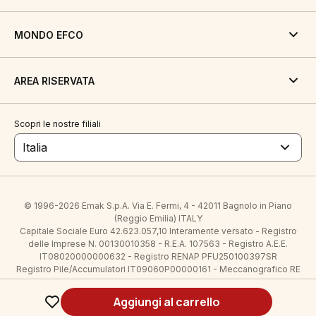
MONDO EFCO
AREA RISERVATA
Scopri le nostre filiali
Italia
© 1996-2026 Emak S.p.A. Via E. Fermi, 4 - 42011 Bagnolo in Piano
(Reggio Emilia) ITALY
Capitale Sociale Euro 42.623.057,10 Interamente versato - Registro
delle Imprese N. 00130010358 - R.E.A. 107563 - Registro A.E.E.
IT08020000000632 - Registro RENAP PFU250100397SR
Registro Pile/Accumulatori IT09060P00000161 - Meccanografico RE
005145 - Partita IVA 00130010358 - Codice Fiscale 00130010358
Legal notes
| all right reserved
Aggiungi al carrello