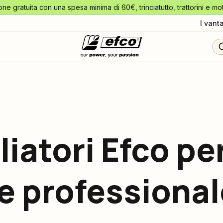
one gratuita con una spesa minima di 60€, trinciatutto, trattorini e mo
I vant
iatori Efco pe
 e professiona