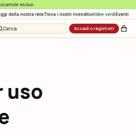
tocarriole esclusi.
aggi della nostra rete
Trova i nostri rivenditori
Idee verdi
Eventi
Cerca
Accedi o registrati
r uso
le