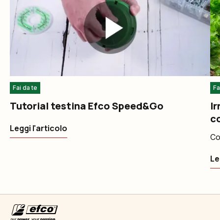
Fai da te
Fa
Tutorial testina Efco Speed&Go
Ir
co
Leggi l'articolo
Co
Le