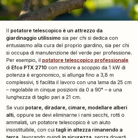
Il
potatore telescopico è un attrezzo da
giardinaggio utilissimo
sia per chi si dedica con
entusiasmo alla cura del proprio giardino, sia per chi
si occupa di manutenzione del verde per professione.
Per esempio, il
potatore telescopico professionale
di
Efco PTX 2710
con motore a scoppio da 1 kW di
potenza è ergonomico, si allunga fino a 3,8 m
complessivi, ti facilita il lavoro con una lama da 25 cm
– regolabile in cinque posizioni da 0 a 90° – e una
lunghezza di taglio pari a 21 cm.
Se vuoi
potare, diradare, cimare, modellare alberi
alti
, oppure se devi eliminarne i rami secchi, rotti o
ammalati, un potatore telescopico è un aiuto
insostituibile, con cui
tagli in altezza rimanendo a
terra
, lavorando quindi
in sicurezza
, senza doverti