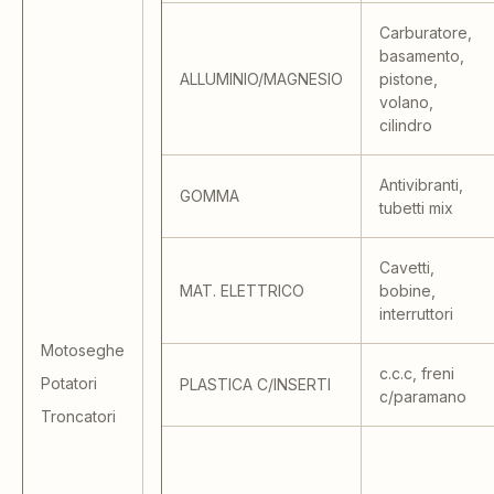
Carburatore,
basamento,
ALLUMINIO/MAGNESIO
pistone,
volano,
cilindro
Antivibranti,
GOMMA
tubetti mix
Cavetti,
MAT. ELETTRICO
bobine,
interruttori
Motoseghe
c.c.c, freni
Potatori
PLASTICA C/INSERTI
c/paramano
Troncatori