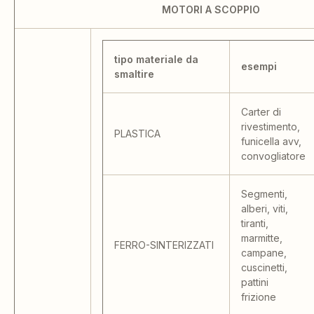
MOTORI A SCOPPIO
tipo materiale da
esempi
smaltire
Carter di
rivestimento,
PLASTICA
funicella avv,
convogliatore
Segmenti,
alberi, viti,
tiranti,
marmitte,
FERRO-SINTERIZZATI
campane,
cuscinetti,
pattini
frizione