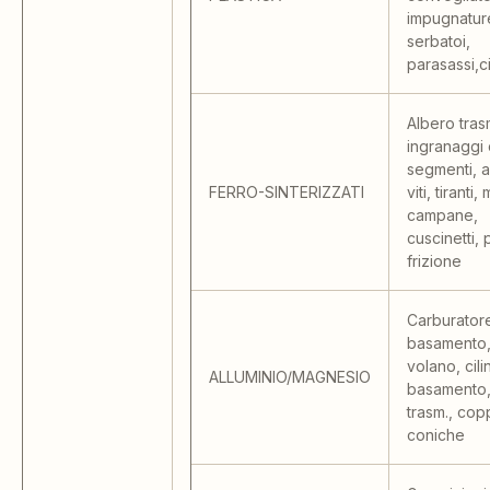
impugnatur
serbatoi,
parasassi,c
Albero tras
ingranaggi c
segmenti, a
FERRO-SINTERIZZATI
viti, tiranti,
campane,
cuscinetti, p
frizione
Carburator
basamento,
volano, cili
ALLUMINIO/MAGNESIO
basamento,
trasm., cop
coniche