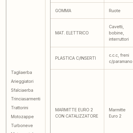
GOMMA
Ruote
Cavetti,
MAT. ELETTRICO
bobine,
interruttori
c.c.c, freni
PLASTICA C/INSERTI
c/paramano
Tagliaerba
Arieggiatori
Sfalciaerba
Trinciasarmenti
Trattorini
MARMITTE EURO 2
Marmitte
CON CATALIZZATORE
Euro 2
Motozappe
Turboneve