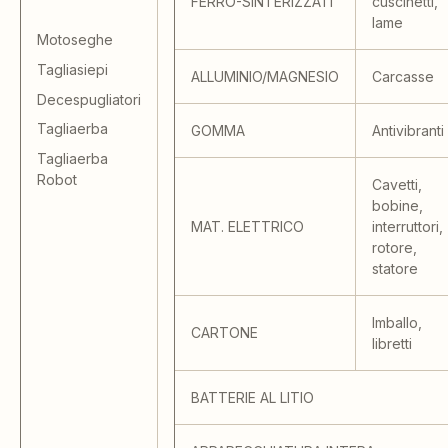
FERRO-SINTERIZZATI
cuscinetti,
lame
Motoseghe
Tagliasiepi
ALLUMINIO/MAGNESIO
Carcasse
Decespugliatori
Tagliaerba
GOMMA
Antivibranti
Tagliaerba
Robot
Cavetti,
bobine,
MAT. ELETTRICO
interruttori,
rotore,
statore
Imballo,
CARTONE
libretti
BATTERIE AL LITIO