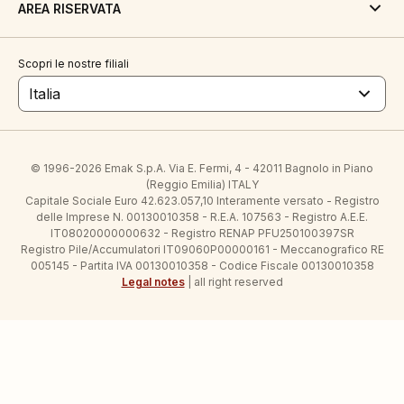
AREA RISERVATA
Scopri le nostre filiali
Italia
© 1996-2026 Emak S.p.A. Via E. Fermi, 4 - 42011 Bagnolo in Piano
(Reggio Emilia) ITALY
Capitale Sociale Euro 42.623.057,10 Interamente versato - Registro
delle Imprese N. 00130010358 - R.E.A. 107563 - Registro A.E.E.
IT08020000000632 - Registro RENAP PFU250100397SR
Registro Pile/Accumulatori IT09060P00000161 - Meccanografico RE
005145 - Partita IVA 00130010358 - Codice Fiscale 00130010358
Legal notes
| all right reserved