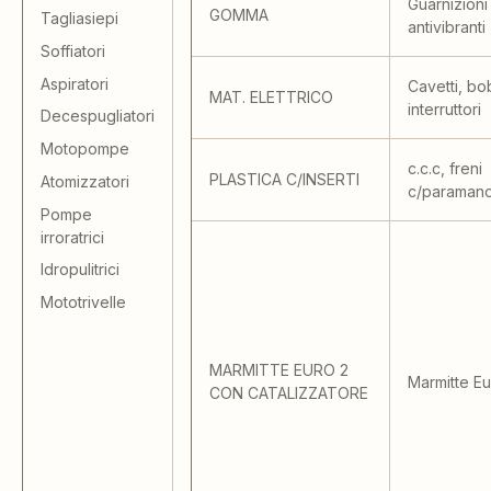
Guarnizioni
GOMMA
Tagliasiepi
antivibranti
Soffiatori
Aspiratori
Cavetti, bo
MAT. ELETTRICO
interruttori
Decespugliatori
Motopompe
c.c.c, freni
PLASTICA C/INSERTI
Atomizzatori
c/paraman
Pompe
irroratrici
Idropulitrici
Mototrivelle
MARMITTE EURO 2
Marmitte Eu
CON CATALIZZATORE