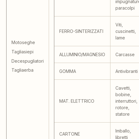
impugnatur
paracolpi
Viti,
FERRO-SINTERIZZATI
cuscinetti,
lame
Motoseghe
Tagliasiepi
ALLUMINIO/MAGNESIO
Carcasse
Decespugliatori
Tagliaerba
GOMMA
Antivibranti
Cavetti,
bobine,
MAT. ELETTRICO
interruttori,
rotore,
statore
Imballo,
CARTONE
libretti