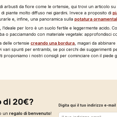
i arbusti da fiore come le ortensie, qui trovi un articolo su
 di piante molto diffuso nei giardini. Invece a proposito di
p
urarle e, infine, una panoramica sulla
potatura ornamenta
, l’ideale per loro è un suolo fertile e leggermente acido.
orba o pacciamando con materiale vegetale: approfondisci 
a delle ortensie
creando una bordura
, magari da abbinare
ovi vari spunti per entrambi, se poi cerchi dei suggerimenti p
 ti proponiamo i nostri consigli per cominciare con il piede g
 di 20€?
Digita qui il tuo indirizzo e-ma
to un
regalo di benvenuto
!