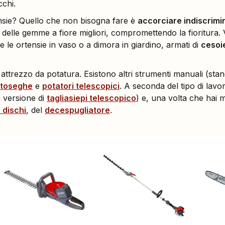
cchi.
nsie? Quello che non bisogna fare è
accorciare indiscrim
e delle gemme a fiore migliori, compromettendo la fioritura.
e le ortensie in vaso o a dimora in giardino, armati di
cesoi
attrezzo da potatura. Esistono altri strumenti manuali (stan
toseghe
e
potatori telescopici
. A seconda del tipo di lavo
 versione di
tagliasiepi telescopico
) e, una volta che hai
 dischi
, del
decespugliatore
.