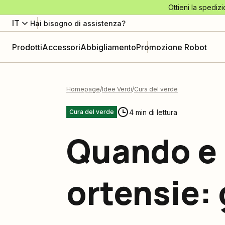
Ottieni la spedizi
IT
Hai bisogno di assistenza?
Prodotti
Accessori
Abbigliamento
Promozione Robot
Homepage
Idee Verdi
Cura del verde
4 min di lettura
Cura del verde
Quando e 
ortensie: 