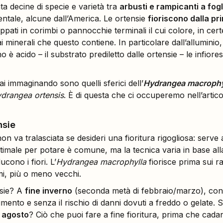
ta decine di specie e varietà tra
arbusti e rampicanti a fog
ientale, alcune dall’America. Le ortensie
fioriscono dalla pr
uppati in corimbi o pannocchie terminali il cui colore, in cer
 minerali che questo contiene. In particolare dall’alluminio,
no è acido – il substrato prediletto dalle ortensie – le infio
ai immaginando sono quelli sferici dell’
Hydrangea macrophy
drangea ortensis
. È di questa che ci occuperemo nell’artico
nsie
on va tralasciata se desideri una fioritura rigogliosa: serve
ottimale per potare è comune, ma la tecnica varia in base all
ucono i fiori. L’
Hydrangea macrophylla
fiorisce prima sui 
ami, più o meno vecchi.
nsie? A
fine inverno
(seconda metà di febbraio/marzo), co
aumento e senza il rischio di danni dovuti a freddo o gelate. 
d agosto
? Ciò che puoi fare a fine fioritura, prima che cadan