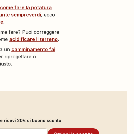
come fare la potatura
iante sempreverdi
, ecco
le
.
 Come fare? Puoi correggere
come
acidificare il terreno
.
 a un
camminamento fai
er riprogettare o
iusto.
il e ricevi 20€ di buono sconto