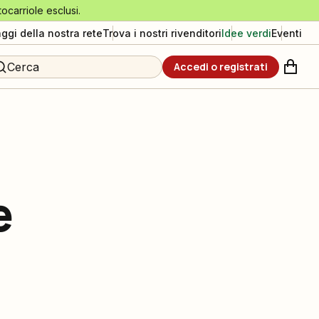
tocarriole esclusi.
aggi della nostra rete
Trova i nostri rivenditori
Idee verdi
Eventi
Cerca
Accedi o registrati
e