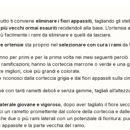
tutto ti conviene
eliminare i fiori appassiti
, tagliando gli st
più vecchi ormai esauriti
recidendoli alla base. L’ortensi
 facilmente i rami da eliminare e quelli da lasciare.
le ortensie
sta proprio nel
selezionare con cura i rami
da 
ranno per primi e per la prima volta nei mesi seguenti perciò
a ramificazioni; hanno la corteccia marrone o verde e una 
e migliori, cioè più grandi e colorate.
riconosci dalla corteccia grigia e dai fiori appassiti sulla ci
ioè con tanti rametti deboli e senza gemme, tagliali all’alt
aterale giovane e vigoroso
, dopo aver tagliato il fiore secc
ci un rametto promettente dal colore della corteccia e dall
 due o più rami laterali con un potenziale di fioritura: puoi
e appassite e la parte vecchia del ramo.