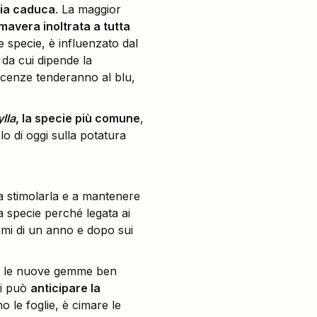
lia caduca
. La maggior
imavera inoltrata a tutta
te specie, è influenzato dal
 da cui dipende la
rescenze tenderanno al blu,
lla
, la specie più comune
,
lo di oggi sulla potatura
 a stimolarla e a mantenere
a specie perché legata ai
rami di un anno e dopo sui
n le nuove gemme ben
Si può
anticipare la
o le foglie, è cimare le