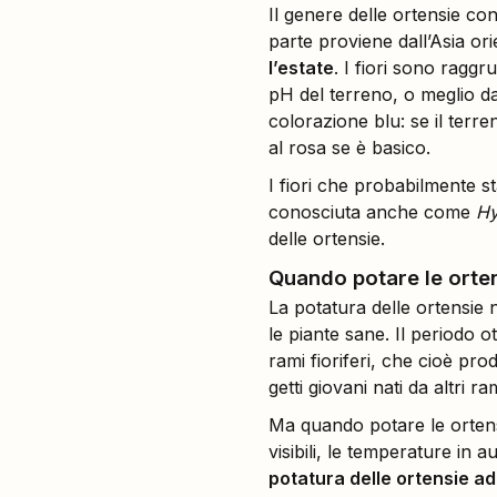
Il genere delle ortensie con
parte proviene dall’Asia or
l’estate
. I fiori sono raggr
pH del terreno, o meglio dai
colorazione blu: se il terre
al rosa se è basico.
I fiori che probabilmente st
conosciuta anche come
Hy
delle ortensie.
Quando potare le orte
La potatura delle ortensie n
le piante sane. Il periodo 
rami fioriferi, che cioè prod
getti giovani nati da altri r
Ma quando potare le orte
visibili, le temperature in 
potatura delle ortensie a