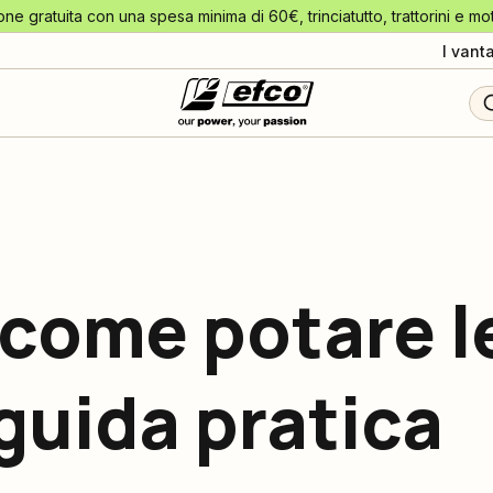
one gratuita con una spesa minima di 60€, trinciatutto, trattorini e mo
I vant
come potare l
guida pratica