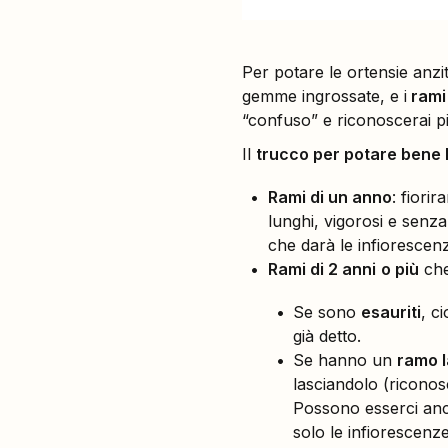
Per potare le ortensie anzi
gemme ingrossate, e i
rami 
“confuso” e riconoscerai più
Il
trucco per potare bene 
Rami di un anno
: fiori
lunghi, vigorosi e senz
che darà le infiorescenz
Rami di 2 anni
o più
che 
Se sono
esauriti
, c
già detto.
Se hanno un
ramo l
lasciandolo (riconos
Possono esserci anche
solo le infiorescenz