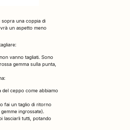
eli sopra una coppia di
a avrà un aspetto meno
tagliare:
 non vanno tagliati. Sono
grossa gemma sulla punta,
ma:
ezza del ceppo come abbiamo
o fai un taglio di ritorno
e gemme ingrossate).
 lasciarli tutti, potando