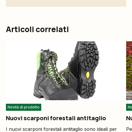
Articoli correlati
Novità di prodotto
No
Nuovi scarponi forestali antitaglio
N
I nuovi scarponi forestali antitaglio sono ideali per
Pe