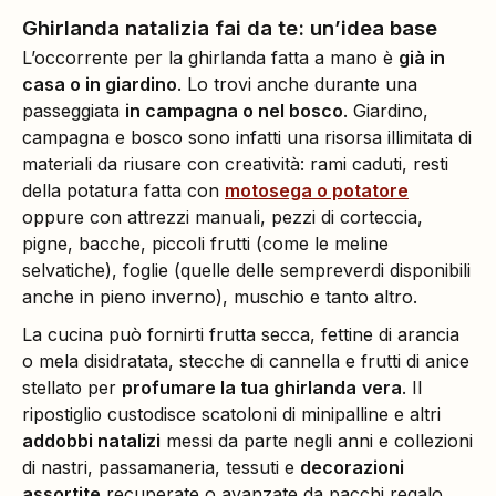
Ghirlanda natalizia fai da te: un’idea base
L’occorrente per la ghirlanda fatta a mano è
già in
casa o in giardino
. Lo trovi anche durante una
passeggiata
in campagna o nel bosco
. Giardino,
campagna e bosco sono infatti una risorsa illimitata di
materiali da riusare con creatività: rami caduti, resti
della potatura fatta con
motosega o potatore
oppure con attrezzi manuali, pezzi di corteccia,
pigne, bacche, piccoli frutti (come le meline
selvatiche), foglie (quelle delle sempreverdi disponibili
anche in pieno inverno), muschio e tanto altro.
La cucina può fornirti frutta secca, fettine di arancia
o mela disidratata, stecche di cannella e frutti di anice
stellato per
profumare la tua ghirlanda
vera
. Il
ripostiglio custodisce scatoloni di minipalline e altri
addobbi natalizi
messi da parte negli anni e collezioni
di nastri, passamaneria, tessuti e
decorazioni
assortite
recuperate o avanzate da pacchi regalo,