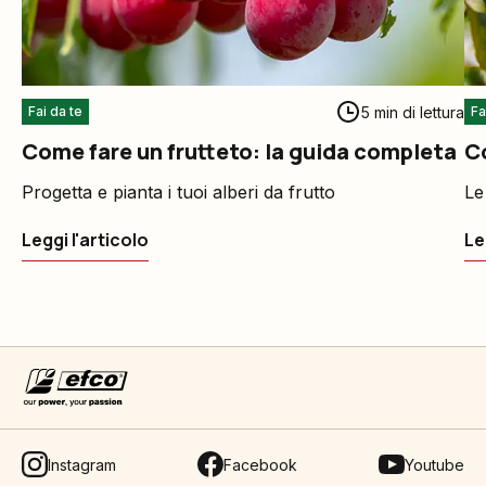
5 min di lettura
Fai da te
Fa
Come fare un frutteto: la guida completa
C
Progetta e pianta i tuoi alberi da frutto
Le
Leggi l'articolo
Le
Instagram
Facebook
Youtube