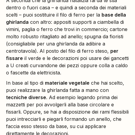
A seconda che la ghirlanda natalizia fai da te stia
dentro o fuori casa – e quindi a seconda dei materiali
scelti – puoi sostituire il filo di ferro per la
base della
ghirlanda
con altro: appositi supporti a ciambella di
vimini, paglia o ferro che trovi in commercio; cartone
molto robusto ritagliato ad anello; spugna da fioristi
(consigliabile per una ghirlanda da adibire a
centrotavola). Al posto del filo di ferro steso,
per
fissare
il verde e le decorazioni poi usare dei gancetti
a U creati curvandone dei pezzi oppure colla a caldo
o fascette da elettricista.
In base al tipo di
materiale vegetale
che hai scelto,
puoi realizzare la ghirlanda fatta a mano con
tecniche diverse
. Ad esempio legando prima dei
mazzetti per poi avvolgerli alla base circolare e
fissarli. Oppure, se hai a disposizione dei rami flessibili
puoi intrecciarli e piegarli formando un anello, che
faccia esso stesso da base, su cui applicare
direttamente le decorazioni.