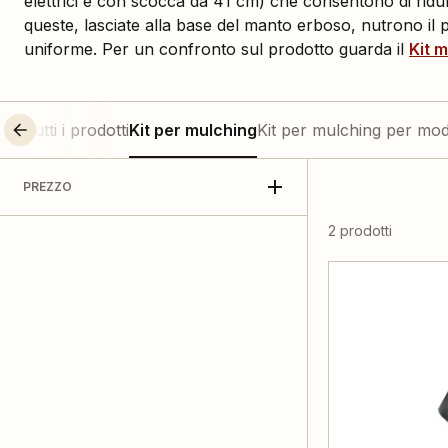
elettrici e con scocca da 41 cm) che consentono di ridurre 
queste, lasciate alla base del manto erboso, nutrono il
uniforme. Per un confronto sul prodotto guarda il
Kit 
Tutti i prodotti
Kit per mulching
Kit per mulching per mod
PREZZO
2 prodotti