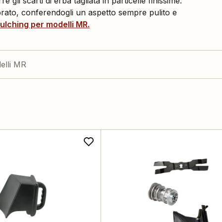
gli scarti di erba tagliata in particelle finissime:
 prato, conferendogli un aspetto sempre pulito e
mulching per modelli
MR
.
elli MR