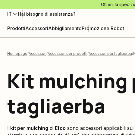
Ottieni la spedizi
IT
Hai bisogno di assistenza?
Prodotti
Accessori
Abbigliamento
Promozione Robot
Homepage
Accessori
Accessori per prodotti
Accessori per tagliaerba
K
Kit mulching 
tagliaerba
I
kit per mulching
di
Efco
sono accessori applicabili sui 