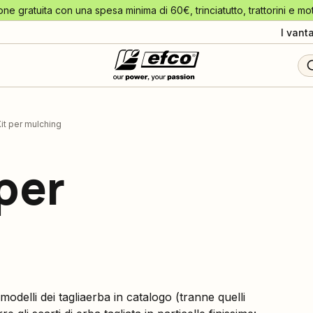
one gratuita con una spesa minima di 60€, trinciatutto, trattorini e mo
I vant
it per mulching
per
modelli dei tagliaerba in catalogo (tranne quelli