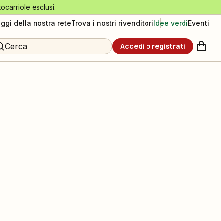
tocarriole esclusi.
aggi della nostra rete
Trova i nostri rivenditori
Idee verdi
Eventi
Cerca
Accedi o registrati