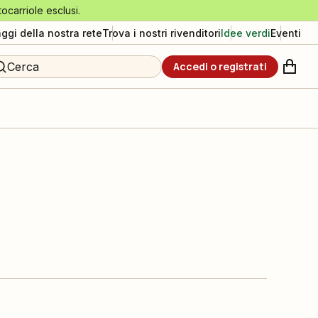
tocarriole esclusi.
aggi della nostra rete
Trova i nostri rivenditori
Idee verdi
Eventi
Cerca
Accedi o registrati