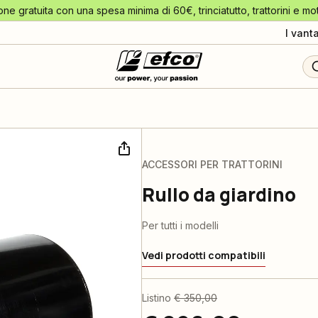
one gratuita con una spesa minima di 60€, trinciatutto, trattorini e mo
I vant
ACCESSORI PER TRATTORINI
Rullo da giardino
Per tutti i modelli
Vedi prodotti compatibili
Listino
€ 350,00