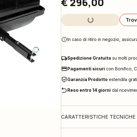
€ 296,00
Trov
In caso di ritiro in negozio, assicur
Spedizione Gratuita
su molti pro
Pagamenti sicuri
con Bonifico, C
Garanzia Prodotto
estendila grat
Reso entro 14 giorni
dal ricevime
CARATTERISTICHE TECNICHE