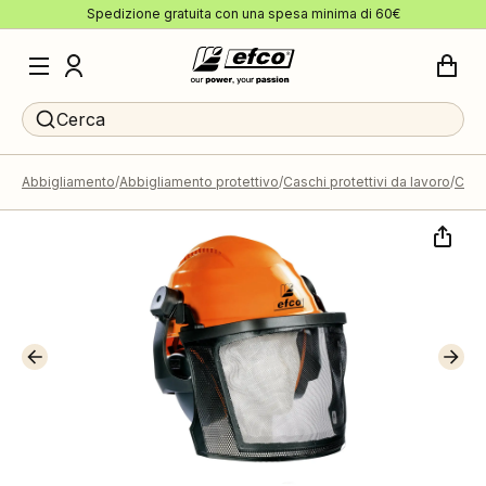
Spedizione gratuita con una spesa minima di 60€
Cerca
Abbigliamento
Abbigliamento protettivo
Caschi protettivi da lavoro
Casc